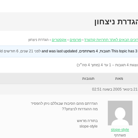
גדרת ניצחון
וכים הבאים לאתר תחרויות קודגורו!
›
פורומים
›
אקסטרים
›
הגדרת ניצחון
This topic has 3 תגובות, 4 משתתפים, and was last updated
לפני 21 שנים, 6 חודשים
by
old_
 תגובות – 1 עד 4 (מתוך 4 סה״כ)
מאת
תגובות
21 בינואר 2005 בשעה 02:51
הגדרתם מהם הסיבות שבגללם ניתן להפסיד
מה ההגדרות לניצחון??
בתודה מראש
slope-style
slope-style
משתתף