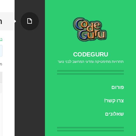
עמוד
ה
בר
CODEGURU
תחרויות מתימטיקה ומדעי המחשב לבני נוער
מוצגות 4
דילוג
פורום
לתוכן
צרו קשר!
שאלונים