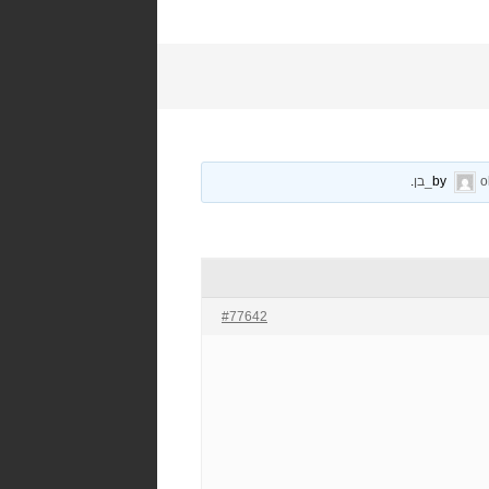
בן
.
#77642