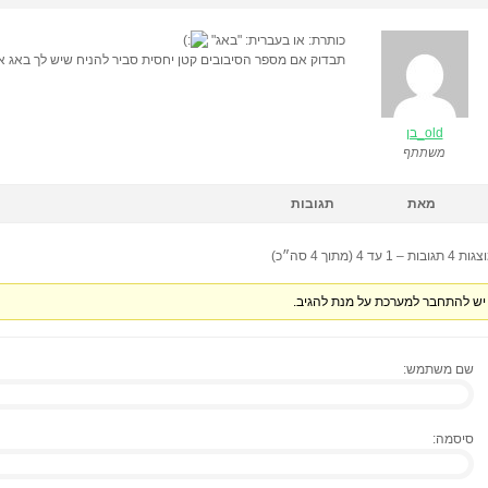
כותרת: או בעברית: "באג"
תבדוק אם מספר הסיבובים קטן יחסית סביר להניח שיש לך באג א
old_בן
משתתף
מאת
תגובות
 תגובות – 1 עד 4 (מתוך 4 סה״כ)
יש להתחבר למערכת על מנת להגיב.
שם משתמש:
סיסמה: