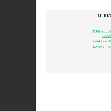
אחרונה
ורו אקסטרים
Code
CodeGuru Xt
Zombie / su