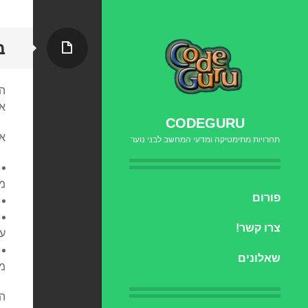
עמוד
ב
הג
א
CODEGURU
את
תחרויות מתימטיקה ומדעי המחשב לבני נוער
מ
דילוג
פורום
לתוכן
צרו קשר!
על
שאלונים
מש
ה