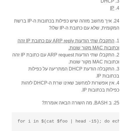
DHCP
IP
24. איך מחשב מזהה שיש כפילות בכתובות ה-IP ברשת
המקומית, שלא עם כתובת ה-IP שלו?
התקבלו שתי הודעות ARP reply עם כתובת IP זהה
וכתובות MAC מקור שונות.
התקבלו שתי הודעות ARP request עם כתובת IP זהה
וכתובות MAC מקור שונות.
התקבלה הודעת DHCP המתריעה על כפילות
בכתובות IP.
אין אפשרות למחשב שאינו שרת ה-DHCP לזהות
כפילות בכתובות IP.
25. ב BASH, מה השורה הבאה אומרת?
for i in $(cat $foo | head -15); do echo –n