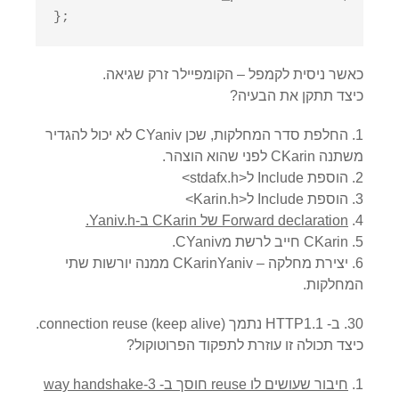
};
כאשר ניסית לקמפל – הקומפיילר זרק שגיאה.
כיצד תתקן את הבעיה?
החלפת סדר המחלקות, שכן CYaniv לא יכול להגדיר
משתנה CKarin לפני שהוא הוצהר.
הוספת Include ל<stdafx.h>
הוספת Include ל<Karin.h>
Forward declaration של CKarin ב-Yaniv.h.
CKarin חייב לרשת מCYaniv.
יצירת מחלקה – CKarinYaniv ממנה יורשות שתי
המחלקות.
30. ב- HTTP1.1 נתמך
connection reuse (keep alive)
.
כיצד תכולה זו עוזרת לתפקוד הפרוטוקול?
חיבור שעושים לו reuse חוסך ב- 3-way handshake