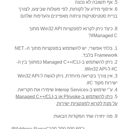
אף תשובה לא נכונה
איסוף מידע על לקוחות, לפי פעולות שביצעו, לצורך
בניית סטטיסטיקות וניתוח מאפיינים והעדפות שלהם
8. כיצד ניתן לקרוא לפונקציות Win32 API מתוך
Managed C#?
בלתי אפשרי, יש להשתמש בפונקציות מתוך ה-.NET
Framework בלבד.
ניתן להשתמש ב-Managed C++/CLI כמתווך בין ה-
C# ל-Win32 API.
אין צורך בקריאה מיוחדת, ניתן לגשת ל-Win32 API
ישירות מקוד C#.
ע"י שימוש ב-Interop Services שימירו את הקריאה.
ניתן להשתמש ב-PInvoke או ב-Managed C++/CLI
על מנת לקרוא לפונקציות ישירות.
9. מה יחזירו שתי הפקודות הבאות:
IPAddress.Parse("100.200.000.69");