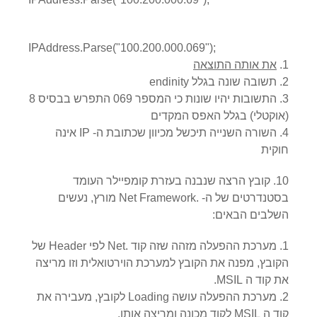
IPAddress.Parse("100.200.000.069");
את אותה התוצאה
תשובה שונה בגלל endinity
התשובות יהיו שונות כי המספר 069 התפרש בבסיס 8
(אוקטלי) בגלל האפס המקדים
השורה השנייה תיכשל מכיוון שכתובת ה- IP אינה
חוקית
10. קובץ הרצה שנבנה בעזרת קומפיילר העומד
בסטנדרטים של ה- .Net Framework מורץ, נעשים
השלבים הבאים:
מערכת ההפעלה מזהה שזה קוד .Net לפי Header של
הקובץ, מפנה את הקובץ למערכת הוירטואלית וזו מריצה
את קוד ה MSIL.
מערכת ההפעלה עושה Loading לקובץ, מעבירה את
קוד ה MSIL לקוד מכונה ומריצה אותו.