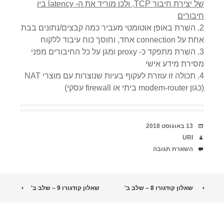
של יצירת חיבור TCP, ולכן מוריד את ה- latency בין
חיבורים
השרת באופן אוטומטי מעביר כמה קבצים/נתונים בבת
אחת על connection אחד, וחוסך כוח עיבוד ללקוח
השרת מתפקד כ- proxy ומגן על כל החיבורים מפני
מסירת מידע אישי
תכולה זו עוזרת לעקוף בעיות שנוצרות עם מוצרי NAT
(כגון modem-router ביתי או firewall עסקי)
יוצאים
13 באוגוסט 2018
מאת
URI
תגובות
השארת תגובה
ניווט
שאלון קודגורו 8 – שלב ב'
שאלון קודגורו 9 – שלב ב'
ברשומות