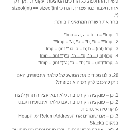
פעולת ההחלפה. כל הדרכים המוצעות "עקומות", אך רק
אחת תעבוד כמו שצריך. הנח כי
sizeof(int) == sizeof(int
.
*)
בחר את השורה המתאימה ביותר:
*tmp = a; a = b; b = *tmp;
**tmp = *a; *a = *b; *b = **tmp;
tmp = (int **)a; a = b; b = (int) tmp;
tmp = (int **)*a; *a = *b; *b = (int)tmp;
*tmp = (int *)*a; *a = *b; *b = (int)*tmp;
28. כולנו מכירים את המושג של לולאה אינסופית, האם
ניתן להיכנס לרקורסיה אינסופית?
כן – פונקציה רקורסיבית ללא תנאי עצירה תרוץ לנצח
כן – פונקציה רקורסיבית עם לולאה אינסופית תכנס
לרקורסיה אינסופית
כן – אם שומרים את הReturn Address על הHeap
במקום בStack
לא – אין לנו זכרון אינסופי, ולכן תעוף אחרי זמן סופי על