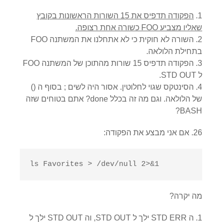
הפקודה תדפיס את 15 השורות הראשונות בקובץ
שאליו מצביע FOO כשורה אחת רצופה.
השורה לא חוקית כי לא אתחלנו את המשתנה FOO
בתחילת הלולאה.
הפקודה תדפיס 15 שורות מהתוכן של המשתנה FOO
ל STD OUT.
הסינטקס שגוי לחלוטין. אסור היה לשים ; בסוף ה ()
של הלולאה. וגם מה זה בכלל done? אתם בטוחים שזה
BASH?
26. אם אני מבצע את הפקודה:
ls Favorites > /dev/null 2>&1
מה יקרה?
ה STD ERR ילך ל STD OUT, וה STD OUT ילך ל