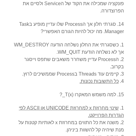
פונקציה שמכילה את הקוד של הService ולסיים את
הפרוצדורה.
14. סגרתי חלון אך הProcess שלו עדיין מופיע בTask
Manager. מה יכול להיות הגורם האפשרי?
כשסגרתי את החלון נשלחה הודעה WM_DESTROY
אך לא נשלחה הודעת WM_QUIT.
הProcess עדיין משחרר משאבים שתפס וייסגר
בקרוב.
קיימים עוד Threads בProcess שממשיכים לרוץ.
כל התשובות נכונות.
15. למה משמש המאקרו
_T(x)
?
שינוי מחרוזת x למחרוזת UNICODE או ASCII לפי
הגדרות הפרוייקט.
משנה את כל התווים במחרוזת x לאותיות קטנות על
מנת שיהיה קל להשוות ביניהן.