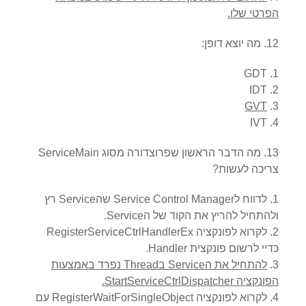
הפרטי שלו.
12. מה יוצא דופן:
GDT
IDT
GVT
IVT
13. מה הדבר הראשון שפרוצדורה מסוג ServiceMain
צריכה לעשות?
לדווח לService Control Manager שהService רץ
ולהתחיל להריץ את הקוד של הService.
לקרוא לפונקציה RegisterServiceCtrlHandlerEx
כדיי לרשום פונקצית Handler.
להתחיל את הService בThread נפרד באמצעות
הפונקציה StartServiceCtrlDispatcher.
לקרוא לפונקציה RegisterWaitForSingleObject עם