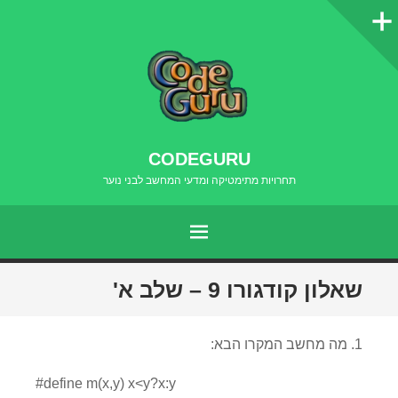
סרגל
צדדי
CODEGURU
תחרויות מתימטיקה ומדעי המחשב לבני נוער
תפריט
דילוג
שאלון קודגורו 9 – שלב א'
לתוכן
1. מה מחשב המקרו הבא:
#define m(x,y) x<y?x:y