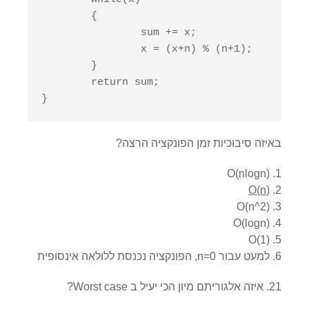
	{

		sum += x;

		x = (x+n) % (n+1);

	}

	return sum;

}
באיזה סיבוכיות זמן הפונקציה הרצה?
O(nlogn)
O(n)
O(n^2)
O(logn)
O(1)
למעט עבור n=0, הפונקציה נכנסת ללולאה אינסופית
21. איזה אלגוריתם מיון הכי יעיל ב Worst case?