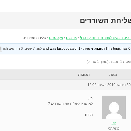
ליחת השורדים
וכים הבאים לאתר תחרויות קודגורו!
›
פורומים
›
אקסטרים
›
שליחת השורדים
This topic has 0 תגובות, משתתף 1, and was last updated
לפני 7 שנים, 6 חודשים
by
ish
 1 תגובות (מתוך 1 סה״כ)
מאת
תגובות
30 בינואר 2019 בשעה 12:02
היי,
לאן צריך לשלוח את השורדים ?
תודה
ish
משתתף