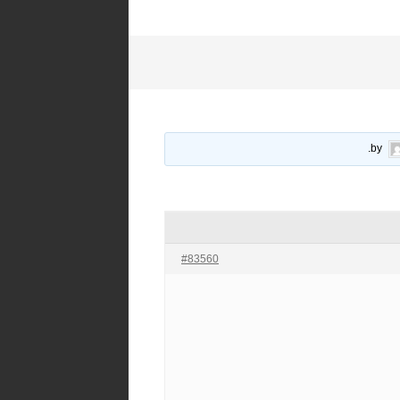
.
#83560