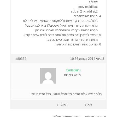
שקול ל
mov es:[di],ax
add si,2 או sub si.2
הזירה מאותחלת ל
CCלא מצאתי בקוד איתחול למקטע המשותף – אבל זה לא
נורא – קוראים ערך מקרי (אולי אפסים?) צריך לבדוק. בכל
מקרה קריאת ערך לא מאותחל לא תגרום שום נזק.
אפשר לסנכרן, וזה חשוב אם אתה רוצה לוודא שאתה קורא
משהו רק אחרי שהצד השני סיים לכתוב.
קוראים אותו ורואים מה הוא עושה
3 ביוני 2014 בשעה 10:56
#80352
CodeGuru
מנהל בפורום
כל מה שהוא לא הזירה,מאותחל ל0x00 בכל הבתים שבו.
מאת
תגובות