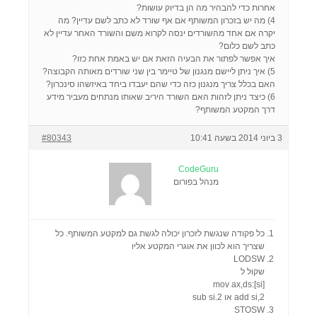
אחרות כדי להבהיר מה הן בדיוק עושות?
4) מה יש בזכרון המשותף אם אף שורד לא כתב לשם עדיין? מה
יקרה אם אחד מהשורדים ינסה לקרוא משם והשורד האחר עדיין לא
כתב לשם כלום?
איך אפשר לפתור את הבעיה הזאת אם יש באמת אחת כזו?
5) איך ניתן ליישם מנגנון של טיימר בין שני שורדים מאותה הקבוצה?
האם בכלל צריך מנגנון כזה כדי שהם יעבדו ביחד באיזשהו סינכרון?
6) כיצד ניתן לזהות האם השורד היריב שאותו מנתחים מעביר מידע
דרך המקטע המשותף?
3 ביוני 2014 בשעה 10:41
#80343
CodeGuru
מנהל בפורום
כל פקודה שנגשת לזכרון יכולה לגשת גם למקטע המשותף. כל
שצריך הוא לכוון את אוגרי המקטע אליו
LODSW
שקול ל
mov ax,ds:[si]
add si,2 או sub si.2
STOSW