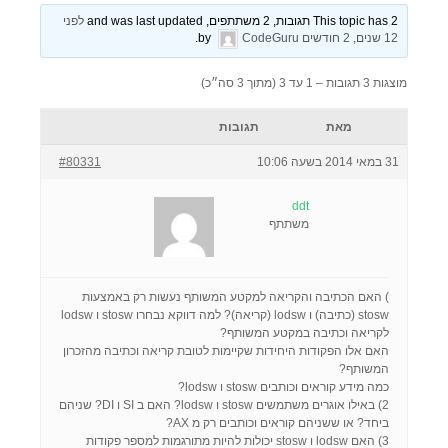
This topic has 2 תגובות, 2 משתתפים, and was last updated
לפני
12 שנים, 2 חודשים
by
CodeGuru
.
מוצגות 3 תגובות – 1 עד 3 (מתוך 3 סה״כ)
מאת
תגובות
31 במאי 2014 בשעה 10:06
#80331
ddt
משתתף
) האם הכתיבה והקריאה למקטע המשותף נעשות רק באמצעות
stosw (כתיבה) ו lodsw (קריאה)? למה דווקא נבחרו stosw ו lodsw
לקריאה וכתיבה במקטע המשותף?
האם אלו הפקודות היחידות שקיימות לטובת קריאה וכתיבה מהזכרון
המשותף?
כמה מידע קוראים וכותבים stosw ו lodsw?
2) באילו אוגרים משתמשים stosw ו lodsw? האם ב SI ו DI? שניהם
ביחד? או ששניהם קוראים וכותבים רק מ AX?
3) האם lodsw ו stosw יכולות להיות מתורגמות למספר פקודות