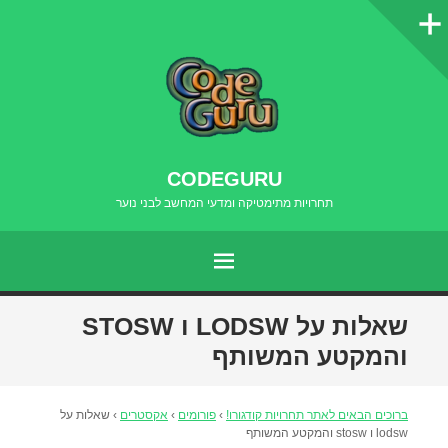
סרגל
צדדי
CODEGURU
תחרויות מתימטיקה ומדעי המחשב לבני נוער
תפריט
דילוג
שאלות על LODSW ו STOSW
לתוכן
והמקטע המשותף
ברוכים הבאים לאתר תחרויות קודגורו!
›
פורומים
›
אקסטרים
›
שאלות על
lodsw ו stosw והמקטע המשותף