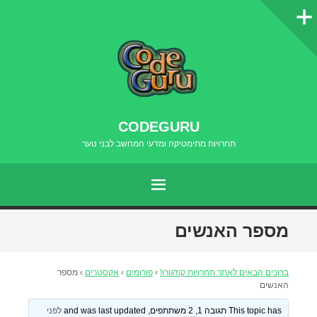
סרגל
צדדי
CODEGURU
תחרויות מתימטיקה ומדעי המחשב לבני נוער
תפריט
דילוג
מספר האנשים
לתוכן
ברוכים הבאים לאתר תחרויות קודגורו!
›
פורומים
›
אקסטרים
›
מספר
האנשים
This topic has תגובה 1, 2 משתתפים, and was last updated
לפני