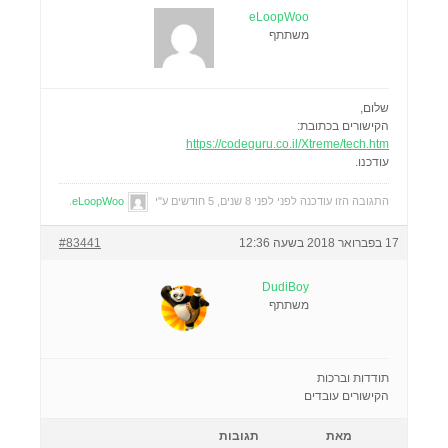
eLoopWoo
משתתף
שלום,
הקישורים בכתובת:
https://codeguru.co.il/Xtreme/tech.htm
עודכנו.
התגובה הזו עודכנה לפני לפני 8 שנים, 5 חודשים ע"י
eLoopWoo
.
17 בפברואר 2018 בשעה 12:36
#83441
DudiBoy
משתתף
תודדות וברכות
הקישורים עובדים
מאת
תגובות