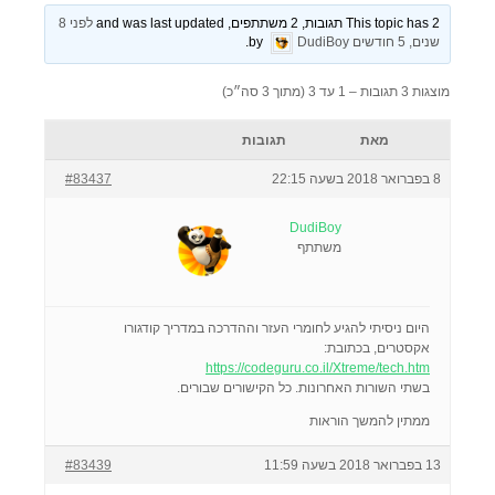
This topic has 2 תגובות, 2 משתתפים, and was last updated
לפני 8
שנים, 5 חודשים
by
DudiBoy
.
מוצגות 3 תגובות – 1 עד 3 (מתוך 3 סה״כ)
מאת
תגובות
8 בפברואר 2018 בשעה 22:15
#83437
DudiBoy
משתתף
היום ניסיתי להגיע לחומרי העזר וההדרכה במדריך קודגורו
אקסטרים, בכתובת:
https://codeguru.co.il/Xtreme/tech.htm
בשתי השורות האחרונות. כל הקישורים שבורים.
ממתין להמשך הוראות
13 בפברואר 2018 בשעה 11:59
#83439