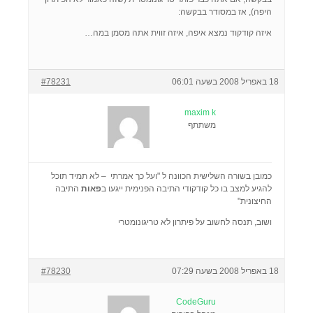
היפה), אז במסודר בבקשה:
איזה קודקוד נמצא איפה, איזה זווית אתה מסמן במה…
18 באפריל 2008 בשעה 06:01
#78231
maxim k
משתתף
כמובן בשורה השלישית הכוונה ל "ועל כך אמרתי – לא תמיד תוכל
להגיע למצב בו כל קודקודי התיבה הפנימית ייגעו ב
פאות
התיבה
החיצונית"
ושוב, תנסה לחשוב על פיתרון לא טריגונומטרי
18 באפריל 2008 בשעה 07:29
#78230
CodeGuru