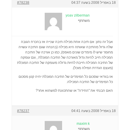
18 באפריל 2008 בשעה 04:37
#78238
yoav zilberman
משתתף
אבל זה נתון: אם תיבה אחת מכילה תיבה שנייה אז בהכרח הגובה
שלה גדול מהתיבה שאותה היא מכילה (בהנחה שגם התיבה עשויה
מחומר שיש לו מימדים שונים מאפס), כמו כן אורכה של התיבה
המכילה חייב להיות גדול מאורכה של התיבה המוכלת , וגם עומקה
של התיבה המכילה חייבת להיות גדולה מעומקה של התיבה המוכלת
(מעצם הגדרת המילה מוכל).
אז בוודאי שסכום כל המימדים של התיבה המוכלת יהיה קטן מסכום
כל המימדים של התיבה המכילה.
האם הבנתי את "החידה" או שהתכוונת למשהוא אחר?
18 באפריל 2008 בשעה 04:41
#78237
maxim k
משתתף