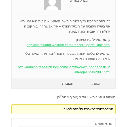
מנהל בפורום
כדי להסביר למה צריך להוכיח משהו שאינטואיטיבית הוא נכון, ראו
את בעיית הקוביה של הנסיך רופרט – איך אפשר להעביר קוביה
גדולה דרך קוביה קטנה ממנה.
קישור שמכיל את הפתרון:
http://mathworld.wolfram.com/PrinceRupertsCube.html
ומי שיש לו שליטה עצמית מעולה ורוצה להכיר את השאלה בלי
לראות את הפתרון, ראו את
http://domino.research.ibm.com/Comm/wwwr_ponder.nsf/Ch
allenges/May2007.html
מאת
תגובות
מוצגות 9 תגובות – 1 עד 9 (מתוך 9 סה״כ)
יש להתחבר למערכת על מנת להגיב.
שם משתמש: