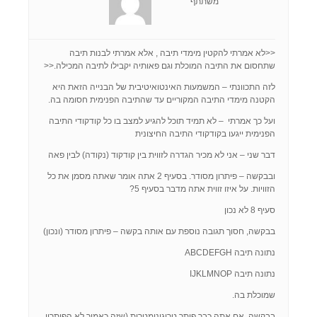
משתתף
<<לא אמרתי להקטין מימדי תיבה , אלא אמרתי לבנות תיבה
שתחסום את התיבה המוכלת וגם פאותיה יקבילו לתיבה המכילה.<<
לזה התכוונתי – המשמעות האינטואיטיבית של הבנייה הזאת היא
הקטנה מימדי התיבה המקוריים עד שהתיבה הפנימית חסומה בה.
ועל כך אמרתי – לא תמיד תוכל להגיע למצב בו כל קודקודי התיבה
הפנימית ייגעו בקודקודי התיבה החיצונית
דבר שני – אני לא מכיר הגדרה לזווית בין קודקוד (נקודה) לבין פאה
ובבקשה – פיתרון מסודר. בסעיף 2 אתה אומר שאתה מסמן את כל
הזוויות. על איזו זווית אתה מדבר בסעיף 5?
סעיף 8 לא נכון
בבקשה, חסוך תגובה נוספת עם אותה בקשה – פיתרון מסודר (ונכון)
נתונה תיבה ABCDEFGH
נתונה תיבה IJKLMNOP
שמוכלת בה.
בבקשה, אם אתה כבר פותר טריגונומטרית (שזה כאמור לא הפיתרון