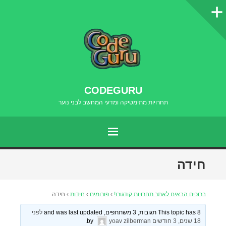
סרגל
צדדי
CODEGURU
תחרויות מתימטיקה ומדעי המחשב לבני נוער
תפריט
דילוג
חידה
לתוכן
ברוכים הבאים לאתר תחרויות קודגורו!
›
פורומים
›
חידות
›
חידה
This topic has 8 תגובות, 3 משתתפים, and was last updated
לפני
18 שנים, 3 חודשים
by
yoav zilberman
.