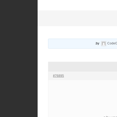
.
CodeG
#76895