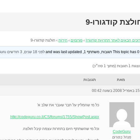
ולצת קודגורו-9
וכים הבאים לאתר תחרויות קודגורו!
›
פורומים
›
חידות
›
חולצת קודגורו-9
This topic has 0 תגובות, משתתף 1, and was last updated
לפני 18 שנים, 3 חודשים
by
uru
 1 תגובות (מתוך 1 סה״כ)
מאת
תגובות
15 באפריל 2008 בשעה 00:42
כל מי שהמליץ על חבר שעבר את שלב א'
http://codeguru.co.il/CS/forums/1755/ShowPost.aspx
וכל מי שהשתתף היום בתחרות עצמה קיבל חולצה.
CodeGuru
מנהל בפורום