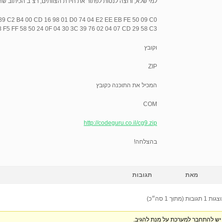
למי שלא, ורוצה לנסות לפתור את חידת הצוותים, רצ"ב הכיתוב שה
89 C2 B4 00 CD 16 98 01 D0 74 04 E2 EE EB FE 50 09 C0
 F5 FF 58 50 24 0F 04 30 3C 39 76 02 04 07 CD 29 58 C3
וקובץ
ZIP
המכיל את התוכנה כקובץ
COM
http://codeguru.co.il/cg9.zip
בהצלחה!
מאת
תגובות
 1 תגובות (מתוך 1 סה״כ)
יש להתחבר למערכת על מנת להגיב.