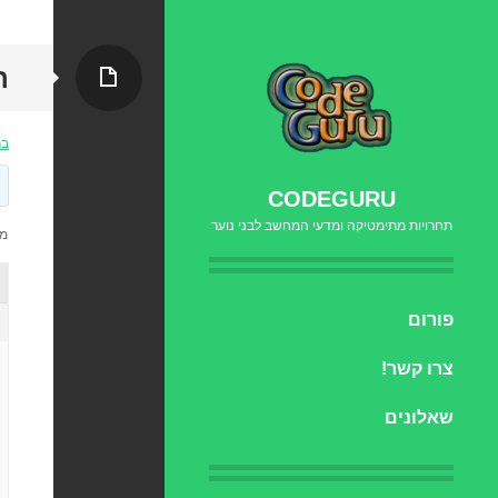
עמוד
ה
בר
CODEGURU
תחרויות מתימטיקה ומדעי המחשב לבני נוער
מוצגות 3
דילוג
פורום
לתוכן
צרו קשר!
שאלונים