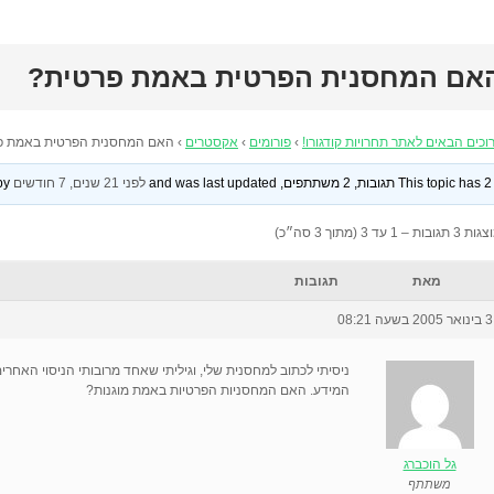
אם המחסנית הפרטית באמת פרטית?
וכים הבאים לאתר תחרויות קודגורו!
›
פורומים
›
אקסטרים
›
האם המחסנית הפרטית באמת פ
This topic has 2 תגובות, 2 משתתפים, and was last updated
לפני 21 שנים, 7 חודשים
by
 תגובות – 1 עד 3 (מתוך 3 סה״כ)
מאת
תגובות
3 בינואר 2005 בשעה 08:21
ניסיתי לכתוב למחסנית שלי, וגיליתי שאחד מרובותי הניסוי האחרי
המידע. האם המחסניות הפרטיות באמת מוגנות?
גל הוכברג
משתתף