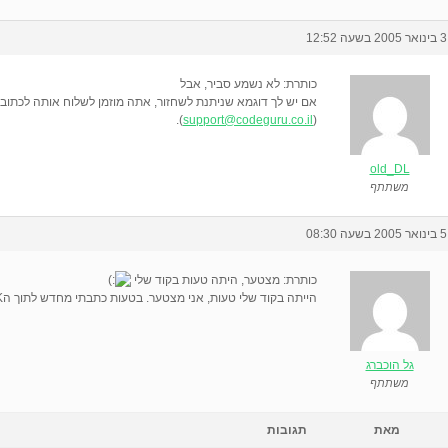
3 בינואר 2005 בשעה 12:52
כותרת: לא נשמע סביר, אבל
אם יש לך דוגמא שניתנת לשחזור, אתה מוזמן לשלוח אותה לכתוב
).
support@codeguru.co.il
(
old_DL
משתתף
5 בינואר 2005 בשעה 08:30
כותרת: מצטער, היתה טעות בקוד שלי
הייתה בקוד שלי טעות, אני מצטער. בטעות כתבתי מחדש לתוך הSTACK שלי.
גל הוכברג
משתתף
מאת
תגובות