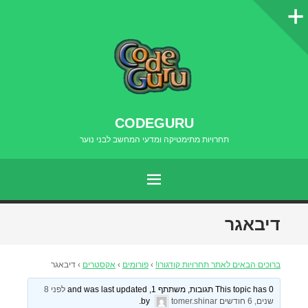
סרגל
צדדי
CODEGURU
תחרויות מתימטיקה ומדעי המחשב לבני נוער
תפריט
דילוג
דיבאגר
לתוכן
ברוכים הבאים לאתר תחרויות קודגורו!
›
פורומים
›
אקסטרים
›
דיבאגר
This topic has 0 תגובות, משתתף 1, and was last updated
לפני 8
שנים, 6 חודשים
by
tomer.shinar
.