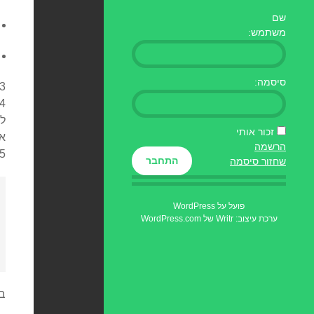
שם
משתמש:
סיסמה:
3. (*) מהו מספר ההשוואות המינימלי הנחוץ, במקרה הקשה ביותר, למיון מערך בן 5 איבר
4. (**) רוצים למיין מערך במ
זכור אותי
אי
הרשמה
5. נתונה הפונקציה הבאה, בסביבת 16bit:ב 
התחבר
שחזור סיסמה
פועל על WordPress
ערכת עיצוב: Writr של
WordPress.com
ב