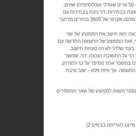
6. (*) במדינה שמספר תושביה עצום יש שני מתמודדים על הנשיאות ו – 50 ערים שגודלי אוכלוסיותיהן שווים.
וכה בבחירות. דני ניצח בבחירות עם
כמות הקולות המינימלית המאפשרת ניצחון. כמה קולות קיבל בממוצע במדגם אקראי של 3600 בוחרים מרחבי
ה: הוא חישב את הממוצע של שני
, ואת הממוצע של התוצאה החדשה עם
עוד שלדני לא היו טעויות חישוב,
ני על התשובה הנכונה. דני, שחשד
 במספר אחר (וסיפר על כך למורה),
התוצאה. אך איזה פלא – שוב שיבח
 מספר השווה לממוצע של שאר המספרים