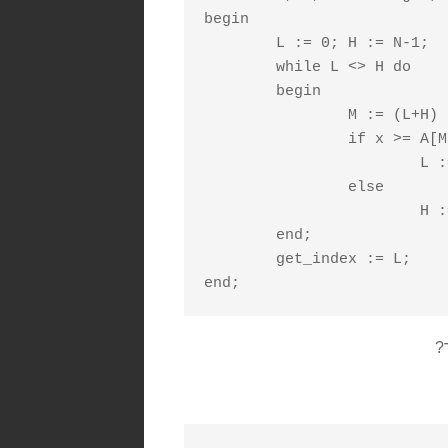
begin

	L := 0; H := N-1;

	while L <> H do

	begin

		M := (L+H) div 2;

		if x >= A[M] then

			L := M

		else

			H := M-1;

	end;

	get_index := L;
