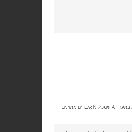
10. (*) הפונקציה הבאה אמורה להחזיר את המיקום של האיבר שערכו x במערך A שמכיל N איברים ממוינים