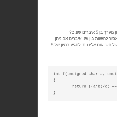
ר להשוות בין שני איברים אם ניתן
להסיק את היחס ביניהם מהשוואות קודמות. מהו המספר הגדול ביותר של השוואות אליו ניתן להגיע במיון של 5
int f(unsigned char a, unsi
{

	return ((a*b)/c) == (a*(b/c));
