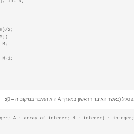
], int N)

סקל (כאשר האיבר הראשון במערך A הוא האיבר במיקום ה – 0):
ger; A : array of integer; N : integer) : integer;