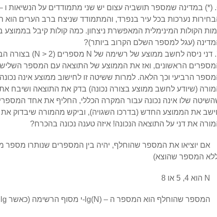
חירות נערכות בכל עיר בנפרד, והמתמודד שניצח ברב הערים הוא הז
דינה (עגל למספר השלם הקרוב ביותר)?
פרים
(N > 2)
בצורה הבא
מספרים הראשונים, ואז את הממוצע של התוצאה עם המספר השלישי
ספר הרביעי וכך הלאה. למרות ששיטה זו לחישוב ממוצע אינה נכונה ב
ורה (שיודע לחשב ממוצע בצורה נכונה) בדק את התוצאה ושיבח את ד
שיטה שלו אינה נכונה עבור המקרה הכללי, החליף את אחד המספרים
שב את הממוצע החדש (בדרכו השגויה), וביקש מהמורה שיבדוק את 
ורה את דני על התוצאה הנכונה! איזה טענה נכונה בהכרח?
אם יוציאו את המספר שהוחלף, יהיה בין המספרים שנותרו מספר
ללא המספר שהוצא)
N הוא 4, 5 או 8
המספר שהוחלף הוא המספר ה –
lg(N)
-י מסוף הרשימה (כאשר lg מייצג לוגריתם בבסיס 2)