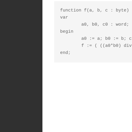
function f(a, b, c : byte) 
var

	a0, b0, c0 : word;

begin

	a0 := a; b0 := b; c0 := c;

	f := ( ((a0*b0) div c0) = (a0*(b0 div c0)) );
