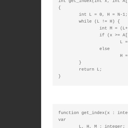
int get_index(int x, int A[
{

	int L = 0, H = N-1;

	while (L != H) {

		int M = (L+H)/2;

		if (x >= A[M])

			L = M;

		else

			H = M-1;

	}

	return L;

function get_index(x : inte
var

	L, H, M : integer;
