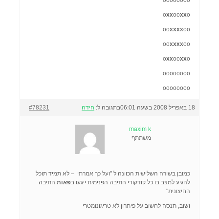
oooooooo
o
xx
oo
xx
o
oo
xxxx
oo
oo
xxxx
oo
o
xx
oo
xx
o
oooooooo
oooooooo
18 באפריל 2008 בשעה 06:01
בתגובה ל:
חידה
#78231
maxim k
משתתף
כמובן בשורה השלישית הכוונה ל "ועל כך אמרתי – לא תמיד תוכל
להגיע למצב בו כל קודקודי התיבה הפנימית ייגעו ב
פאות
התיבה
החיצונית"
ושוב, תנסה לחשוב על פיתרון לא טריגונומטרי