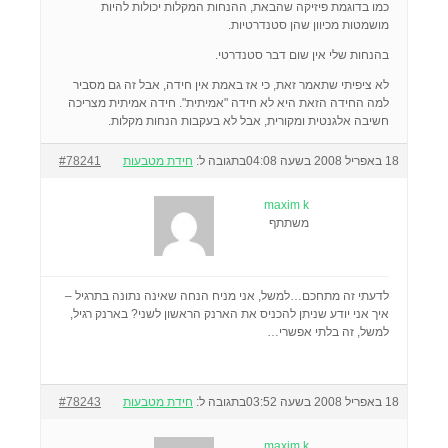
כמו בדוגמת פיזיקה שהבאת, ההנחות המקלות יכולות להיות
מושמטות מכיוון שהן סטנדרטיות.
בהנחות שלי אין שום דבר סטנדרטי.
לא ציפיתי שתאמר זאת, כי אז באמת אין חידה, אבל זה גם מסביר
למה החידה הזאת היא לא חידה "אמיתית". חידה אמיתית מצריכה
חשיבה אלגנטית ומקורית, אבל לא בעקבות הנחות מקלות.
18 באפריל 2008 בשעה 04:08
בתגובה ל:
חידת מטבעות
#78241
maxim k
משתתף
לדעתי זה מתחכם…למשל, אני מניח הנחה שאינה נתונה בתרגיל –
איך אני יודע שניתן להכניס את הארנק הראשון לשני? בארנק רגיל,
למשל, זה בלתי אפשרי…
18 באפריל 2008 בשעה 03:52
בתגובה ל:
חידת מטבעות
#78243
maxim k