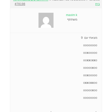
בית
#78198
maxim k
משתתף
מצאתי עם 9
oooooooo
oo
x
ooooo
oo
xx
o
xx
o
ooooo
x
oo
oo
x
ooooo
o
xx
o
xx
oo
ooooo
x
oo
oooooooo