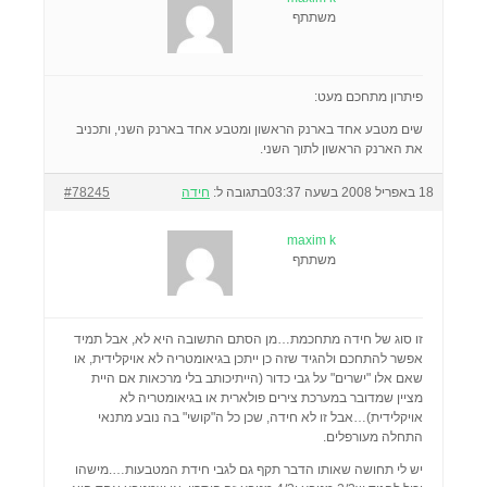
משתתף
פיתרון מתחכם מעט:
שים מטבע אחד בארנק הראשון ומטבע אחד בארנק השני, ותכניב
את הארנק הראשון לתוך השני.
18 באפריל 2008 בשעה 03:37
בתגובה ל:
חידה
#78245
maxim k
משתתף
זו סוג של חידה מתחכמת…מן הסתם התשובה היא לא, אבל תמיד
אפשר להתחכם ולהגיד שזה כן ייתכן בגיאומטריה לא אויקלידית, או
שאם אלו "ישרים" על גבי כדור (הייתיכותב בלי מרכאות אם היית
מציין שמדובר במערכת צירים פולארית או בגיאומטריה לא
אויקלידית)…אבל זו לא חידה, שכן כל ה"קושי" בה נובע מתנאי
התחלה מעורפלים.
יש לי תחושה שאותו הדבר תקף גם לגבי חידת המטבעות….מישהו