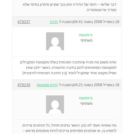
דבר שלישי – היופי של החידה הוא בכך שקיים פיתרון בסיסי שלא
מצריך טריגונומטריה.
18 באפריל 2008 בשעה 04:41
בתגובה ל:
חידה
#78237
maxim k
משתתף
אתה משום מה מניח שהתיבה הפנימית בעלת מקצועות המקבילים
למקצועות המתאימים להם בתיבה החיצונית, כאשר ייתכן שאין
אפילו מקצוע אחד שמקביל לאחר (בין התיבה הפנימית לחיצונית)
18 באפריל 2008 בשעה 04:21
בתגובה ל:
חידת מטבעות
#78239
maxim k
משתתף
מה שאתה אומר לא נכון. כאשר נותנים תרגיל, כל הנתונים צריכים
להופיע בו, או שנתונים מסויימים צריכים להיות מוסכמים מראש –