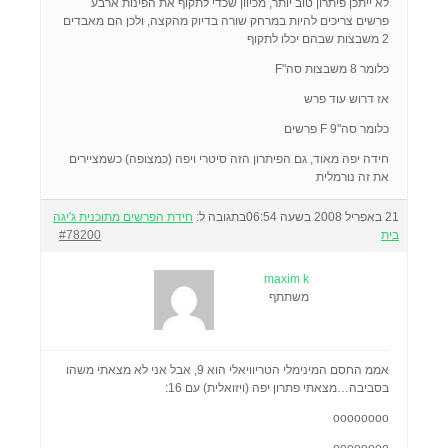
לא ייתכן פיתרון טוב יותר, מכיוון שכדי לתקוף את הפינות ארבע
פרשים צריכים להיות במרחק שורה בדיוק מהקצה, ולכן הם מאבדים
2 משבצות שבהם יכלו לתקוף
כלומר 8 משבצות סה"F
אז דרוש עוד פרש
כלומר סה"F 9 פרשים
חידה יפה מאוד, גם הפיתרון הזה סיטרי ויפה (כמצופה) כשמציירים
את זה נורמלית
21 באפריל 2008 בשעה 06:54
בתגובה ל:
חידת הפרשים מתוכנית ג'יגה
בית
#78200
maxim k
משתתף
אממ החסם המינימלי הטריוויאלי הוא 9, אבל אני לא מצאתי משהו
בסביבה…מצאתי פתרון יפה (ויזואלית) עם 16:
oooooooo