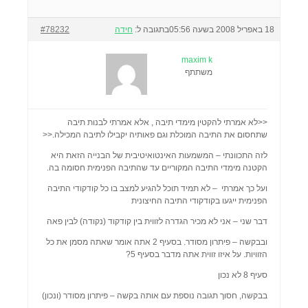
18 באפריל 2008 בשעה 05:56
בתגובה ל:
חידה
#78232
maxim k
משתתף
<<לא אמרתי להקטין מימדי תיבה , אלא אמרתי לבנות תיבה
שתחסום את התיבה המוכלת וגם פאותיה יקבילו לתיבה המכילה.<<
לזה התכוונתי – המשמעות האינטואיטיבית של הבנייה הזאת היא
הקטנה מימדי התיבה המקוריים עד שהתיבה הפנימית חסומה בה.
ועל כך אמרתי – לא תמיד תוכל להגיע למצב בו כל קודקודי התיבה
הפנימית ייגעו בקודקודי התיבה החיצונית
דבר שני – אני לא מכיר הגדרה לזווית בין קודקוד (נקודה) לבין פאה
ובבקשה – פיתרון מסודר. בסעיף 2 אתה אומר שאתה מסמן את כל
הזוויות. על איזו זווית אתה מדבר בסעיף 5?
סעיף 8 לא נכון
בבקשה, חסוך תגובה נוספת עם אותה בקשה – פיתרון מסודר (ונכון)