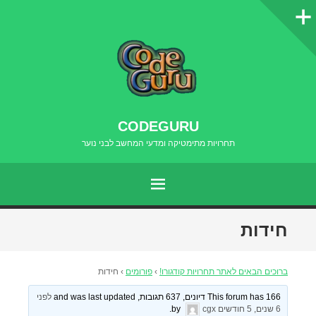
סרגל
צדדי
CODEGURU
תחרויות מתימטיקה ומדעי המחשב לבני נוער
תפריט
דילוג
חידות
לתוכן
ברוכים הבאים לאתר תחרויות קודגורו!
›
פורומים
›
חידות
This forum has 166 דיונים, 637 תגובות, and was last updated
לפני
6 שנים, 5 חודשים
by
cgx
.