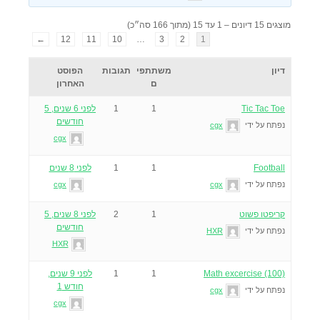
מוצגים 15 דיונים – 1 עד 15 (מתוך 166 סה״כ)
←
12
11
10
…
3
2
1
דיון
משתתפי
תגובות
הפוסט
ם
האחרון
Tic Tac Toe
1
1
לפני 6 שנים, 5
חודשים
נפתח על ידי
cgx
cgx
Football
1
1
לפני 8 שנים
נפתח על ידי
cgx
cgx
קריפטו פשוט
1
2
לפני 8 שנים, 5
חודשים
נפתח על ידי
HXR
HXR
Math excercise (100)
1
1
לפני 9 שנים,
חודש 1
נפתח על ידי
cgx
cgx