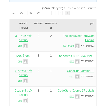
מוצגים 15 דיונים – 1 עד 15 (מתוך 393 סה״כ)
←
27
26
25
…
3
2
1
דיון
משתתפי
תגובות
הפוסט
ם
האחרון
The improved CoreWars
2
2
לפני שנה 1, 3
Engine
חודשים
נפתח על ידי
StrPotato
cgx
העסקת בוגר קודגורו אקסטרים
1
1
לפני 3 שנים
נפתח על ידי
cgx
cgx
CodeGuru Xtreme 18
1
2
לפני 3 שנים, 7
חודשים
נפתח על ידי
cgx
cgx
CodeGuru Xtreme 17 details
1
1
לפני 4 שנים, 6
חודשים
נפתח על ידי
cgx
cgx