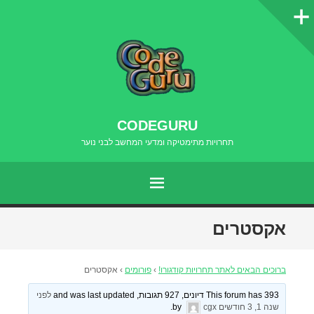
סרגל
צדדי
CODEGURU
תחרויות מתימטיקה ומדעי המחשב לבני נוער
תפריט
דילוג
אקסטרים
לתוכן
ברוכים הבאים לאתר תחרויות קודגורו!
›
פורומים
›
אקסטרים
This forum has 393 דיונים, 927 תגובות, and was last updated
לפני
שנה 1, 3 חודשים
by
cgx
.